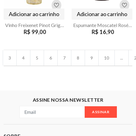
Adicionar ao carrinho
Adicionar ao carrinho
Vinho Freixenet Pinot Grigio D.O.C Branco Seco 750ml
Espumante Moscatel Rosé Monte Paschoal Baby 187ml
R$ 99,00
R$ 16,90
3
4
5
6
7
8
9
10
...
ASSINE NOSSA NEWSLETTER
ASSINAR
SOBRE