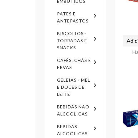
EMBUTIDOS
PATES E
ANTEPASTOS
BISCOITOS -
Adic
TORRADAS E
SNACKS
Ha
CAFÉS, CHÁS E
ERVAS
GELEIAS - MEL
E DOCES DE
LEITE
BEBIDAS NÃO
ALCOÓLICAS
BEBIDAS
ALCOÓLICAS