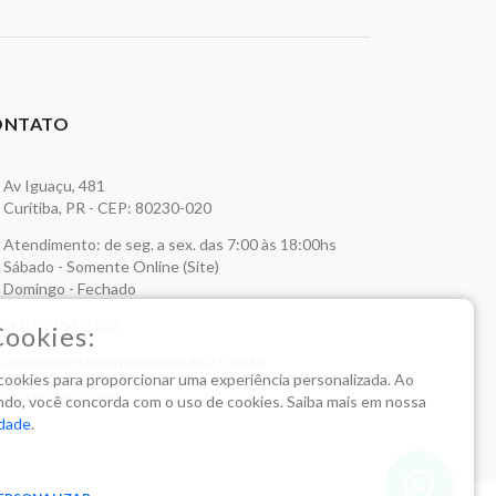
ONTATO
Av Iguaçu, 481
Curitiba, PR - CEP: 80230-020
Atendimento: de seg. a sex. das 7:00 às 18:00hs
Sábado - Somente Online (Site)
Domingo - Fechado
(41) 99164-2380
Cookies:
atendimento@armazemseuluiz.com.br
a cookies para proporcionar uma experiência personalizada. Ao
(41) 99164-2380
do, você concorda com o uso de cookies. Saiba mais em nossa
idade
.