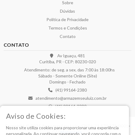
Sobre
Dúvidas
Política de Privacidade
Termos e Condições
Contato
CONTATO
Av Iguaçu, 481
Curitiba, PR - CEP: 80230-020
Atendimento: de seg. a sex. das 7:00 às 18:00hs
Sábado - Somente Online (Site)
Domingo - Fechado
(41) 99164-2380
atendimento@armazemseuluiz.com.br
(41) 99164-2380
Aviso de Cookies:
Copyright © 2026 Armazem Seu Luiz - CNPJ: 21.170.274/0001-
Nosso site utiliza cookies para proporcionar uma experiência
07 |
Metastore
.
personalizada. Ao continuar navegando, você concorda com o