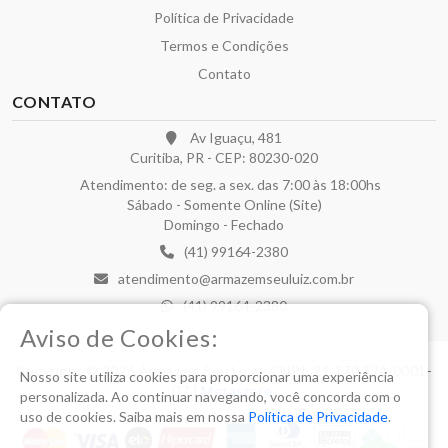
Política de Privacidade
Termos e Condições
Contato
CONTATO
Av Iguaçu, 481
Curitiba, PR - CEP: 80230-020
Atendimento: de seg. a sex. das 7:00 às 18:00hs
Sábado - Somente Online (Site)
Domingo - Fechado
(41) 99164-2380
atendimento@armazemseuluiz.com.br
(41) 99164-2380
Aviso de Cookies:
Copyright © 2026 Armazem Seu Luiz - CNPJ: 21.170.274/0001-
Nosso site utiliza cookies para proporcionar uma experiência
07 |
Metastore
.
personalizada. Ao continuar navegando, você concorda com o
uso de cookies. Saiba mais em nossa
Política de Privacidade
.