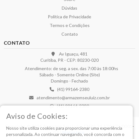
Dúvidas
Política de Privacidade
Termos e Condições
Contato
CONTATO
Av Iguaçu, 481
Curitiba, PR - CEP: 80230-020
Atendimento: de seg. a sex. das 7:00 às 18:00hs
Sábado - Somente Online (Site)
Domingo - Fechado
(41) 99164-2380
atendimento@armazemseuluiz.com.br
(41) 99164-2380
Aviso de Cookies:
Copyright © 2026 Armazem Seu Luiz - CNPJ: 21.170.274/0001-
Nosso site utiliza cookies para proporcionar uma experiência
07 |
Metastore
.
personalizada. Ao continuar navegando, você concorda com o