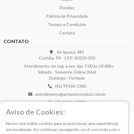
Dúvidas
Política de Privacidade
Termos e Condições
Contato
CONTATO
Av Iguaçu, 481
Curitiba, PR - CEP: 80230-020
Atendimento: de seg. a sex. das 7:00 às 18:00hs
Sábado - Somente Online (Site)
Domingo - Fechado
(41) 99164-2380
atendimento@armazemseuluiz.com.br
(41) 99164-2380
Aviso de Cookies:
Copyright © 2026 Armazem Seu Luiz - CNPJ: 21.170.274/0001-
Nosso site utiliza cookies para proporcionar uma experiência
07 |
Metastore
.
personalizada. Ao continuar navegando, você concorda com o