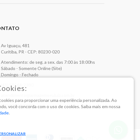
ONTATO
Av Iguaçu, 481
Curitiba, PR - CEP: 80230-020
Atendimento: de seg. a sex. das 7:00 às 18:00hs
Sábado - Somente Online (Site)
Domingo - Fechado
(41) 99164-2380
Cookies:
atendimento@armazemseuluiz.com.br
a cookies para proporcionar uma experiência personalizada. Ao
(41) 99164-2380
do, você concorda com o uso de cookies. Saiba mais em nossa
idade
.
ERSONALIZAR