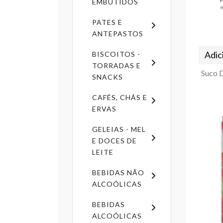
EMBUTIDOS
PATES E
ANTEPASTOS
Adic
BISCOITOS -
TORRADAS E
SNACKS
CAFÉS, CHÁS E
ERVAS
GELEIAS - MEL
E DOCES DE
LEITE
BEBIDAS NÃO
ALCOÓLICAS
BEBIDAS
ALCOÓLICAS