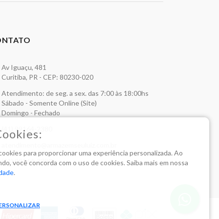
ONTATO
Av Iguaçu, 481
Curitiba, PR - CEP: 80230-020
Atendimento: de seg. a sex. das 7:00 às 18:00hs
Sábado - Somente Online (Site)
Domingo - Fechado
(41) 99164-2380
Cookies:
atendimento@armazemseuluiz.com.br
a cookies para proporcionar uma experiência personalizada. Ao
(41) 99164-2380
do, você concorda com o uso de cookies. Saiba mais em nossa
idade
.
ERSONALIZAR