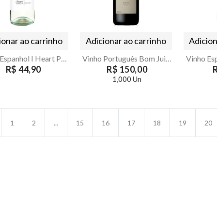
ionar ao carrinho
Adicionar ao carrinho
Adicion
Vinho Espanhol I Heart Pinot Grigio Demi-Sec 750ml
Vinho Português Bom Juiz Reserva Tinto 750ml
R$ 44,90
R$ 150,00
1,000 Un
1
2
...
15
16
17
18
19
20