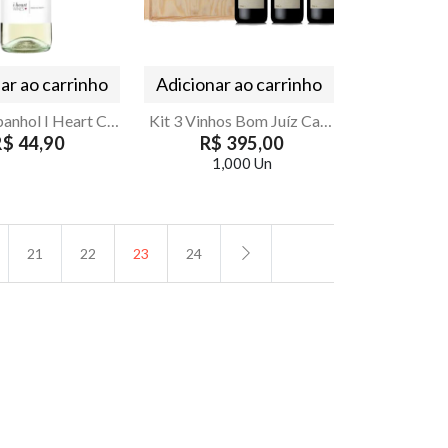
ar ao carrinho
Adicionar ao carrinho
Vinho Espanhol I Heart Chardonnay Demi-Sec 750ml
Kit 3 Vinhos Bom Juíz Caixa de Madeira - Armazém Seu Luiz
R$ 44,90
R$ 395,00
1,000 Un
21
22
23
24