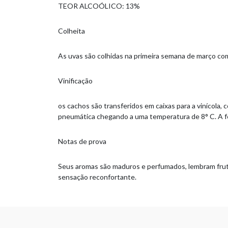
TEOR ALCOÓLICO: 13%
Colheita
As uvas são colhidas na primeira semana de março com 
Vinificação
os cachos são transferidos em caixas para a vinícola,
pneumática chegando a uma temperatura de 8° C. A fe
Notas de prova
Seus aromas são maduros e perfumados, lembram frutos
sensação reconfortante.