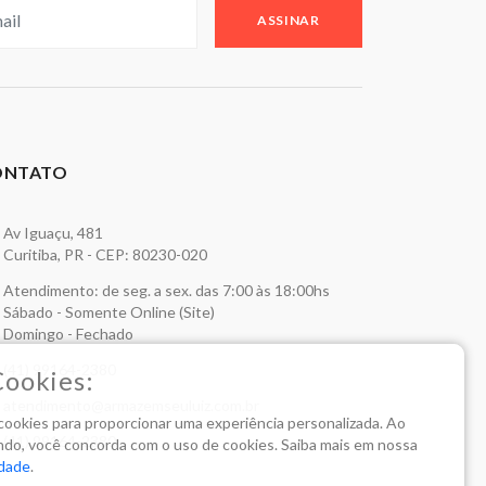
ASSINAR
ONTATO
Av Iguaçu, 481
Curitiba, PR - CEP: 80230-020
Atendimento: de seg. a sex. das 7:00 às 18:00hs
Sábado - Somente Online (Site)
Domingo - Fechado
(41) 99164-2380
Cookies:
atendimento@armazemseuluiz.com.br
a cookies para proporcionar uma experiência personalizada. Ao
(41) 99164-2380
do, você concorda com o uso de cookies. Saiba mais em nossa
idade
.