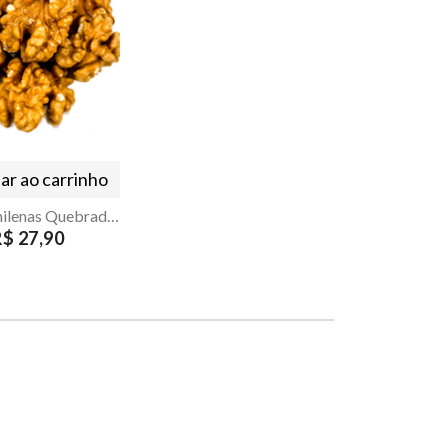
ar ao carrinho
Nozes Chilenas Quebradas Descascadas Armazém Seu Luiz 350g
R$ 27,90