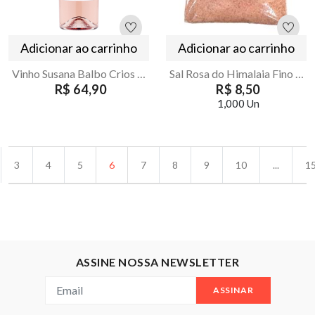
Adicionar ao carrinho
Adicionar ao carrinho
Vinho Susana Balbo Crios Rose Malbec 750ml
Sal Rosa do Himalaia Fino 1kg Armazém Seu Luiz
R$ 64,90
R$ 8,50
1,000 Un
3
4
5
6
7
8
9
10
...
1
ASSINE NOSSA NEWSLETTER
ASSINAR