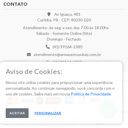
CONTATO
Av Iguaçu, 481
Curitiba, PR - CEP: 80230-020
Atendimento: de seg. a sex. das 7:00 às 18:00hs
Sábado - Somente Online (Site)
Domingo - Fechado
(41) 99164-2380
atendimento@armazemseuluiz.com.br
(41) 99164-2380
Aviso de Cookies:
Copyright © 2026 Armazem Seu Luiz - CNPJ: 21.170.274/0001-
Nosso site utiliza cookies para proporcionar uma experiência
07 |
Metastore
.
personalizada. Ao continuar navegando, você concorda com o
uso de cookies. Saiba mais em nossa
Política de Privacidade
.
ACEITAR
PERSONALIZAR