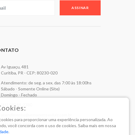
ASSINAR
ONTATO
Av Iguaçu, 481
Curitiba, PR - CEP: 80230-020
Atendimento: de seg. a sex. das 7:00 às 18:00hs
Sábado - Somente Online (Site)
Domingo - Fechado
(41) 99164-2380
Cookies:
atendimento@armazemseuluiz.com.br
a cookies para proporcionar uma experiência personalizada. Ao
(41) 99164-2380
do, você concorda com o uso de cookies. Saiba mais em nossa
idade
.