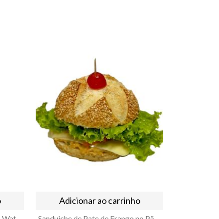
o
Adicionar ao carrinho
Xarope de Morango Austríaco Watson Says 750ml
Sanduiche de Pate de Frango no Pão Cervejinha