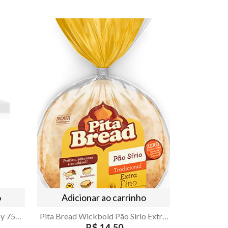
o
Adicionar ao carrinho
Vinho Kaiken Ultra Chardonnay 750ml
Pita Bread Wickbold Pão Sirio Extra Fino 320g
R$ 14,50