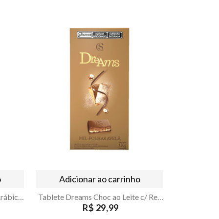
o
Adicionar ao carrinho
Café Superior Aviação 100% Arábica 500g - Armazém Seu Luiz
Tablete Dreams Choc ao Leite c/ Recheio Mil Folhas Avelã CS 130g
R$ 29,99